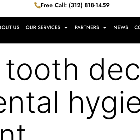
Free Call: (312) 818-1459
BOUT US
OUR SERVICES
PARTNERS
NEWS
C
tooth dec
ntal hygie
nt