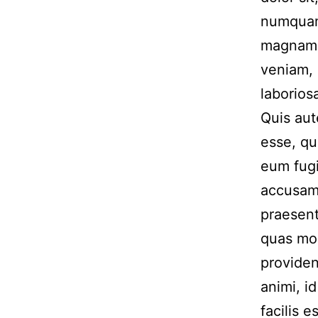
numquam 
magnam 
veniam, 
laborios
Quis aut
esse, qu
eum fugi
accusamu
praesent
quas mol
provident
animi, i
facilis 