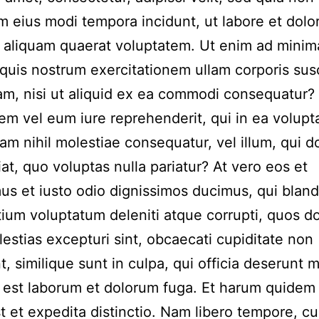
eius modi tempora incidunt, ut labore et dolo
aliquam quaerat voluptatem. Ut enim ad minim
quis nostrum exercitationem ullam corporis susc
am, nisi ut aliquid ex ea commodi consequatur?
em vel eum iure reprehenderit, qui in ea volupta
am nihil molestiae consequatur, vel illum, qui 
at, quo voluptas nulla pariatur? At vero eos et
s et iusto odio dignissimos ducimus, qui blandi
ium voluptatum deleniti atque corrupti, quos do
estias excepturi sint, obcaecati cupiditate non
, similique sunt in culpa, qui officia deserunt mo
d est laborum et dolorum fuga. Et harum quidem
est et expedita distinctio. Nam libero tempore, c