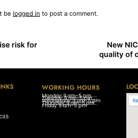
t be
logged in
to post a comment.
se risk for
New NICE
quality of 
INKS
LOC
WORKING HOURS
Monday: 9 am–5 pm
Tuesday: 9 am–5 pm
Wednesday: 9 am–5 pm
Thursday: 9 am–5 pm
Friday: 9 am–5 pm
ICES