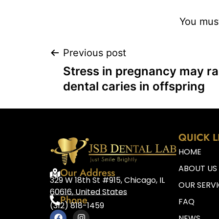
You mus
Previous post
Stress in pregnancy may rai
dental caries in offspring
QUICK L
HOME
ABOUT US
Our Address
329 W 18th St #915, Chicago, IL
OUR SERV
60616, United States
Phone
FAQ
(312) 818-1459
NEWS