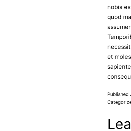
nobis es
quod max
assumend
Temporib
necessit
et moles
sapiente
consequa
Published
Categoriz
Lea