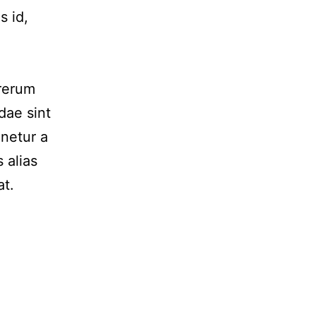
s id,
 rerum
dae sint
netur a
 alias
at.