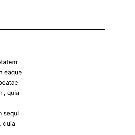
uptatem
am eaque
 beatae
m, quia
m sequi
, quia