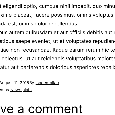
t eligendi optio, cumque nihil impedit, quo minu
ime placeat, facere possimus, omnis voluptas
a est, omnis dolor repellendus.
us autem quibusdam et aut officiis debitis aut
atibus saepe eveniet, ut et voluptates repudian
tiae non recusandae. Itaque earum rerum hic te
 delectus, ut aut reiciendis voluptatibus maiores
tur aut perferendis doloribus asperiores repell
August 11, 2015
By
jsbdentallab
ed as
News plain
ve a comment