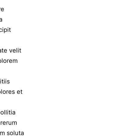
re
a
ipit
te velit
dolorem
tiis
lores et
llitia
 rerum
um soluta