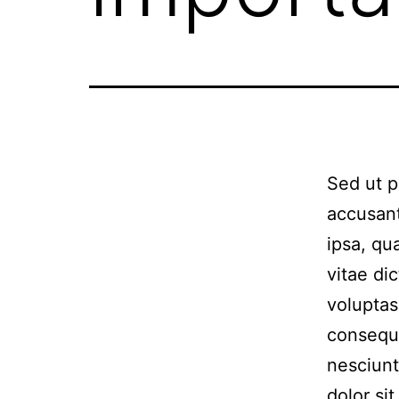
Sed ut p
accusan
ipsa, qu
vitae di
voluptas 
consequu
nesciunt
dolor sit