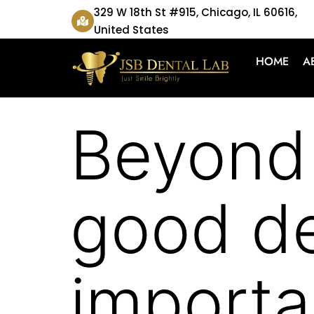
329 W 18th St #915, Chicago, IL 60616,
United States
HOME
A
Beyond 
good de
importa