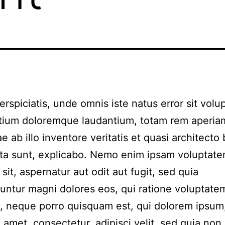
erspiciatis, unde omnis iste natus error sit vol
tium doloremque laudantium, totam rem aperi
ae ab illo inventore veritatis et quasi architecto
cta sunt, explicabo. Nemo enim ipsam voluptate
sit, aspernatur aut odit aut fugit, sed quia
ntur magni dolores eos, qui ratione voluptate
, neque porro quisquam est, qui dolorem ipsum
, amet, consectetur, adipisci velit, sed quia non